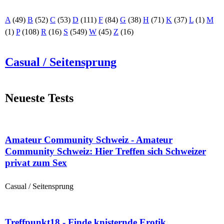
A
(49)
B
(52)
C
(53)
D
(111)
F
(84)
G
(38)
H
(71)
K
(37)
L
(1)
M
(1)
P
(108)
R
(16)
S
(549)
W
(45)
Z
(16)
Casual / Seitensprung
Neueste Tests
Amateur Community Schweiz - Amateur
Community Schweiz: Hier Treffen sich Schweizer
privat zum Sex
Casual / Seitensprung
Treffpunkt18 - Finde knisternde Erotik