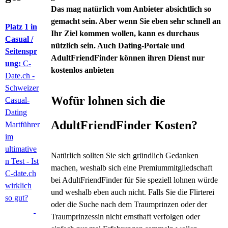
Das mag natürlich vom Anbieter absichtlich so
gemacht sein. Aber wenn Sie eben sehr schnell an
Platz 1 in
Ihr Ziel kommen wollen, kann es durchaus
Casual /
nützlich sein. Auch Dating-Portale und
Seitenspr
AdultFriendFinder können ihren Dienst nur
ung:
C-
kostenlos anbieten
Date.ch -
Schweizer
Wofür lohnen sich die
Casual-
Dating
AdultFriendFinder Kosten?
Martführer
im
ultimative
Natürlich sollten Sie sich gründlich Gedanken
n Test - Ist
machen, weshalb sich eine Premiummitgliedschaft
C-date.ch
bei AdultFriendFinder für Sie speziell lohnen würde
wirklich
und weshalb eben auch nicht. Falls Sie die Flirterei
so gut?
oder die Suche nach dem Traumprinzen oder der
Traumprinzessin nicht ernsthaft verfolgen oder