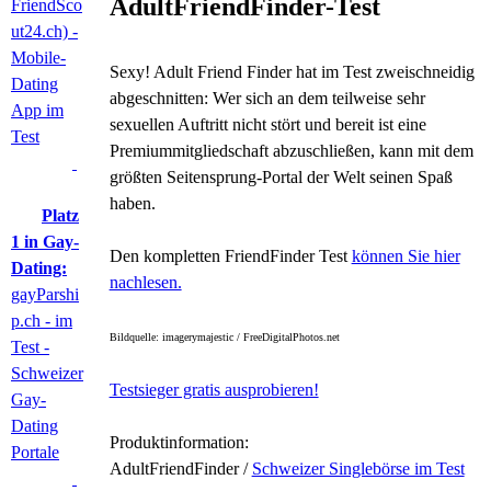
AdultFriendFinder-Test
FriendSco
ut24.ch) -
Mobile-
Sexy! Adult Friend Finder hat im Test zweischneidig
Dating
abgeschnitten: Wer sich an dem teilweise sehr
App im
sexuellen Auftritt nicht stört und bereit ist eine
Test
Premiummitgliedschaft abzuschließen, kann mit dem
größten Seitensprung-Portal der Welt seinen Spaß
haben.
Platz
1 in Gay-
Den kompletten FriendFinder Test
können Sie hier
Dating:
nachlesen.
gayParshi
p.ch - im
Bildquelle: imagerymajestic / FreeDigitalPhotos.net
Test -
Schweizer
Testsieger gratis ausprobieren!
Gay-
Dating
Produktinformation:
Portale
AdultFriendFinder /
Schweizer Singlebörse im Test