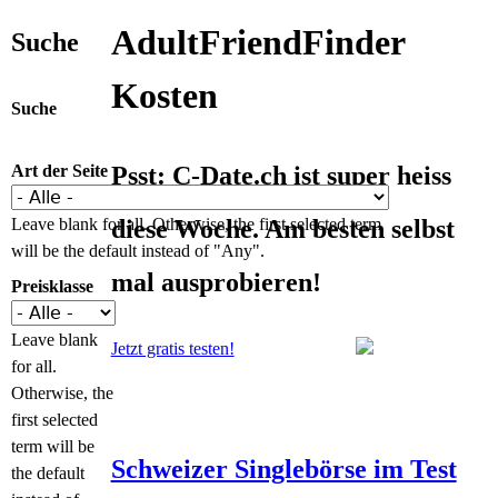
AdultFriendFinder
Suche
Kosten
Suche
Art der Seite
Psst: C-Date.ch ist super heiss
Leave blank for all. Otherwise, the first selected term
diese Woche. Am besten selbst
will be the default instead of "Any".
mal ausprobieren!
Preisklasse
Leave blank
Jetzt gratis testen!
for all.
Otherwise, the
first selected
term will be
Schweizer Singlebörse im Test
the default