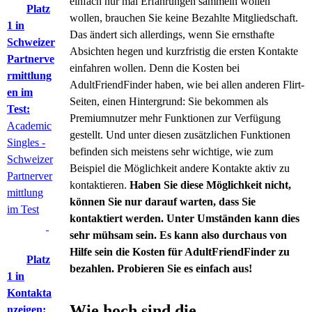
einfach nur mal Erfahrungen sammeln wollen
Platz
wollen, brauchen Sie keine Bezahlte Mitgliedschaft.
1 in
Das ändert sich allerdings, wenn Sie ernsthafte
Schweizer
Absichten hegen und kurzfristig die ersten Kontakte
Partnerve
einfahren wollen. Denn die Kosten bei
rmittlung
AdultFriendFinder haben, wie bei allen anderen Flirt-
en im
Seiten, einen Hintergrund: Sie bekommen als
Test:
Premiumnutzer mehr Funktionen zur Verfügung
Academic
gestellt. Und unter diesen zusätzlichen Funktionen
Singles -
befinden sich meistens sehr wichtige, wie zum
Schweizer
Beispiel die Möglichkeit andere Kontakte aktiv zu
Partnerver
kontaktieren.
Haben Sie diese Möglichkeit nicht,
mittlung
können Sie nur darauf warten, dass Sie
im Test
kontaktiert werden. Unter Umständen kann dies
sehr mühsam sein. Es kann also durchaus von
Hilfe sein die Kosten für AdultFriendFinder zu
Platz
bezahlen. Probieren Sie es einfach aus!
1 in
Kontakta
Wie hoch sind die
nzeigen: