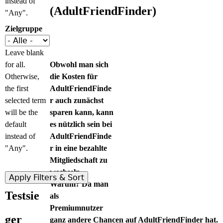
instead of
(AdultFriendFinder)
"Any".
Zielgruppe
Leave blank
for all.
Obwohl man sich
Otherwise,
die Kosten für
the first
AdultFriendFinde
selected term
r auch zunächst
will be the
sparen kann, kann
default
es nützlich sein bei
instead of
AdultFriendFinde
"Any".
r in eine bezahlte
Mitgliedschaft zu
wechseln.
Warum? Da man
Testsie
als
Premiumnutzer
ger
ganz andere Chancen auf AdultFriendFinder hat.