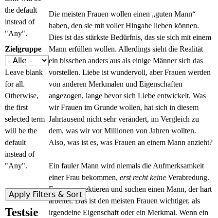
the default
Die meisten Frauen wollen einen „guten Mann“
instead of
haben, den sie mit voller Hingabe lieben können.
"Any".
Dies ist das stärkste Bedürfnis, das sie sich mit einem
Zielgruppe
Mann erfüllen wollen. Allerdings sieht die Realität
ein bisschen anders aus als einige Männer sich das
Leave blank
vorstellen. Liebe ist wundervoll, aber Frauen werden
for all.
von anderen Merkmalen und Eigenschaften
Otherwise,
angezogen, lange bevor sich Liebe entwickelt. Was
the first
wir Frauen im Grunde wollen, hat sich in diesem
selected term
Jahrtausend nicht sehr verändert, im Vergleich zu
will be the
dem, was wir vor Millionen von Jahren wollten.
default
Also, was ist es, was Frauen an einem Mann anzieht?
instead of
"Any".
Ein fauler Mann wird niemals die Aufmerksamkeit
einer Frau bekommen,
erst recht keine
Verabredung.
Frauen respektieren und suchen einen Mann, der hart
arbeitet. Das ist den meisten Frauen wichtiger, als
Testsie
irgendeine Eigenschaft oder ein Merkmal. Wenn ein