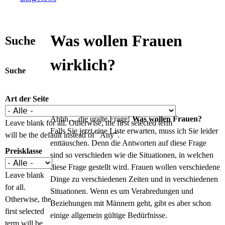
Was wollen Frauen
Suche
wirklich?
Suche
Art der Seite
Ahhh… die uralte Frage!
Was wollen Frauen?
Leave blank for all. Otherwise, the first selected term
Falls Sie jetzt eine Liste erwarten, muss ich Sie leider
will be the default instead of "Any".
enttäuschen. Denn die Antworten auf diese Frage
Preisklasse
sind so verschieden wie die Situationen, in welchen
diese Frage gestellt wird. Frauen wollen verschiedene
Leave blank
Dinge zu verschiedenen Zeiten und in verschiedenen
for all.
Situationen. Wenn es um Verabredungen und
Otherwise, the
Beziehungen mit Männern geht, gibt es aber schon
first selected
einige allgemein gültige Bedürfnisse.
term will be