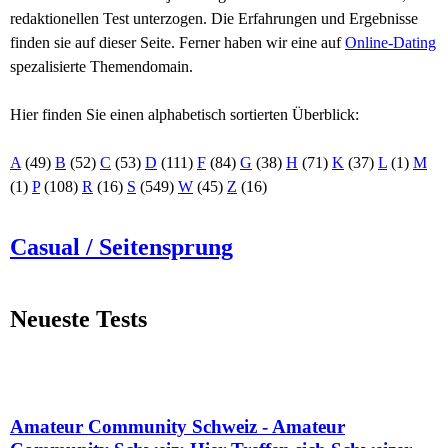
redaktionellen Test unterzogen. Die Erfahrungen und Ergebnisse
finden sie auf dieser Seite. Ferner haben wir eine auf
Online-Dating
spezalisierte Themendomain.
Hier finden Sie einen alphabetisch sortierten Überblick:
A
(49)
B
(52)
C
(53)
D
(111)
F
(84)
G
(38)
H
(71)
K
(37)
L
(1)
M
(1)
P
(108)
R
(16)
S
(549)
W
(45)
Z
(16)
Casual / Seitensprung
Neueste Tests
Amateur Community Schweiz - Amateur