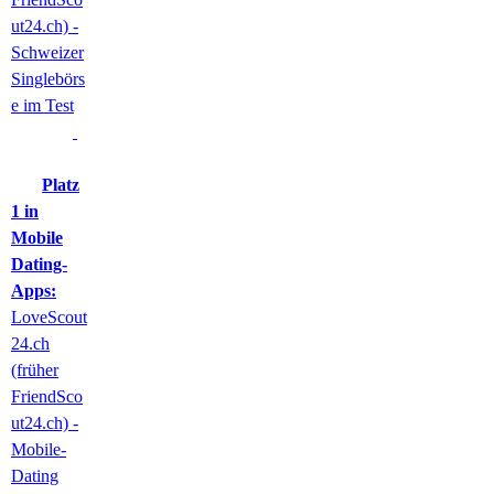
ut24.ch) -
Schweizer
Singlebörs
e im Test
Platz
1 in
Mobile
Dating-
Apps:
LoveScout
24.ch
(früher
FriendSco
ut24.ch) -
Mobile-
Dating