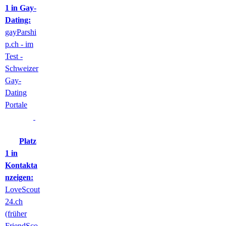
1 in Gay-
Dating:
gayParshi
p.ch - im
Test -
Schweizer
Gay-
Dating
Portale
Platz
1 in
Kontakta
nzeigen:
LoveScout
24.ch
(früher
FriendSco