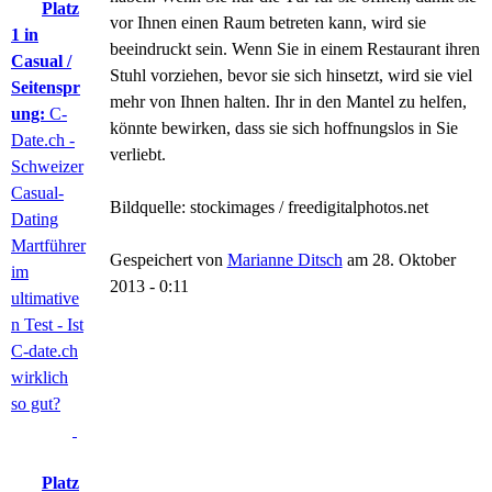
Platz
vor Ihnen einen Raum betreten kann, wird sie
1 in
beeindruckt sein. Wenn Sie in einem Restaurant ihren
Casual /
Stuhl vorziehen, bevor sie sich hinsetzt, wird sie viel
Seitenspr
mehr von Ihnen halten. Ihr in den Mantel zu helfen,
ung:
C-
könnte bewirken, dass sie sich hoffnungslos in Sie
Date.ch -
verliebt.
Schweizer
Casual-
Bildquelle: stockimages / freedigitalphotos.net
Dating
Martführer
Gespeichert von
Marianne Ditsch
am
28. Oktober
im
2013 - 0:11
ultimative
n Test - Ist
C-date.ch
wirklich
so gut?
Platz