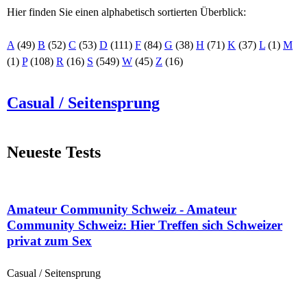
Hier finden Sie einen alphabetisch sortierten Überblick:
A
(49)
B
(52)
C
(53)
D
(111)
F
(84)
G
(38)
H
(71)
K
(37)
L
(1)
M
(1)
P
(108)
R
(16)
S
(549)
W
(45)
Z
(16)
Casual / Seitensprung
Neueste Tests
Amateur Community Schweiz - Amateur
Community Schweiz: Hier Treffen sich Schweizer
privat zum Sex
Casual / Seitensprung