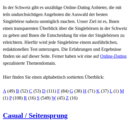
In der Schweiz gibt es unzählige Online-Dating Anbieter, die mit
teils undurchsichtigen Angeboten die Auswahl der besten
Singlebörse nahezu unmöglich machen. Unser Ziel ist es, Ihnen
einen transparenten Überblick über die Singlebörsen in der Schweiz
zu geben und Ihnen die Entscheidung für eine der Singlebörsen zu
erleichtern. Hierfür wird jede Singlebörse einem ausführlichen,
redaktionellen Test unterzogen. Die Erfahrungen und Ergebnisse
finden sie auf dieser Seite. Ferner haben wir eine auf
Online-Dating
spezalisierte Themendomain.
Hier finden Sie einen alphabetisch sortierten Überblick:
A
(49)
B
(52)
C
(53)
D
(111)
F
(84)
G
(38)
H
(71)
K
(37)
L
(1)
M
(1)
P
(108)
R
(16)
S
(549)
W
(45)
Z
(16)
Casual / Seitensprung