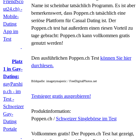
FriendSco
Name ist scheinbar tatsächlich Programm. Es ist aber
ut24.ch) -
bemerkenswert, dass Poppen.ch tatsächlich eine
Mobile-
seriöse Plattform für Casual Dating ist. Der
Dating
Poppen.ch test hat außerdem einen riesen Vorteil zu
App im
tage gebracht: Poppen.ch kann vollkommen gratis
Test
genutzt werden!
Den ausführlichen Poppen.ch Test
können Sie hier
Platz
durchlesen.
1 in Gay-
Dating:
Bildquelle: imagerymajestic / FreeDigitalPhotos.net
gayParshi
p.ch - im
Testsieger gratis ausprobieren!
Test -
Schweizer
Produktinformation:
Gay-
Poppen.ch /
Schweizer Singlebörse im Test
Dating
Portale
Vollkommen gratis! Der Poppen.ch Test hat gezeigt,