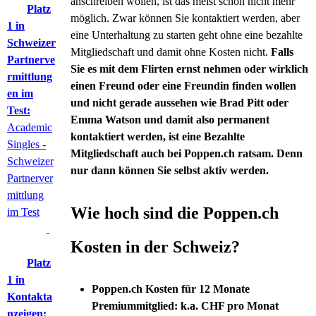
anschreiben wollen, ist das meist schon nicht mehr
Platz
möglich. Zwar können Sie kontaktiert werden, aber
1 in
eine Unterhaltung zu starten geht ohne eine bezahlte
Schweizer
Mitgliedschaft und damit ohne Kosten nicht.
Falls
Partnerve
Sie es mit dem Flirten ernst nehmen oder wirklich
rmittlung
einen Freund oder eine Freundin finden wollen
en im
und nicht gerade aussehen wie Brad Pitt oder
Test:
Emma Watson und damit also permanent
Academic
kontaktiert werden, ist eine Bezahlte
Singles -
Mitgliedschaft auch bei Poppen.ch ratsam. Denn
Schweizer
nur dann können Sie selbst aktiv werden.
Partnerver
mittlung
Wie hoch sind die Poppen.ch
im Test
Kosten in der Schweiz?
Platz
1 in
Poppen.ch Kosten für 12 Monate
Kontakta
Premiummitglied: k.a. CHF pro Monat
nzeigen: