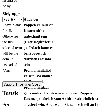
instead of
"Any".
Zielgruppe
Auch bei
Leave blank
Poppen.ch müssen
for all.
Kosten nicht
Otherwise,
unbedingt sein
the first
(Gratisregistrierun
selected term
g). Jedoch kann es
will be the
bei Poppen.ch
default
durchaus ratsam
instead of
sein
"Any".
Premiummitglied
zu sein. Weshalb?
Weil man als
Premiumnutzer
Testsie
ganz andere Erfolgsaussichten auf Poppen.ch hat.
Das mag natürlich vom Anbieter absichtlich so
ger
angelegt sein. Aber wenn Sie sehr schnell an Ihr