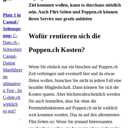
Ziel kommen wollen, kann es durchaus nützlich
sein. Auch Flirt-Seiten und Poppen.ch können
Platz 1 in
ihren Service nur gratis anbieten
Casual /
Seitenspr
Wofür rentieren sich die
ung:
C-
Date.ch -
Poppen.ch Kosten?
Schweizer
Casual-
Dating
Wenn Sie einfach nur ein bisschen auf Poppen.ch
Martführer
Zeit verbringen und eventuell hier und da etwas
im
flirten wollen, brauchen Sie nicht in jedem Fall eine
ultimative
bezahlte Mitgliedschaft. Dann können Sie sich die
n Test - Ist
Kosten sparen. Aber höchstwahrscheinlich werden
C-date.ch
Sie auch feststellen, dass Sie ohne die
wirklich
Premiumfunktionen auf Poppen.ch nicht wirklich
so gut?
weit kommen werden. Das ist auf den allermeisten
Flirt-Seiten so: Wenn Sie jemand Interessanten