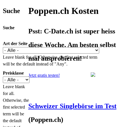
Poppen.ch Kosten
Suche
Suche
Psst: C-Date.ch ist super heiss
Art der Seite
diese Woche. Am besten selbst
Leave blank for all. Otherwise, the first selected term
mal ausprobieren!
will be the default instead of "Any".
Preisklasse
Jetzt gratis testen!
Leave blank
for all.
Otherwise, the
Schweizer Singlebörse im Test
first selected
term will be
(Poppen.ch)
the default