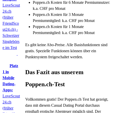
Poppen.ch Kosten für 6 Monate Premiumnutzer:
LoveScout
k.a. CHF pro Monat
24.ch
Poppen.ch Kosten für 3 Monate
(früher
Premiummitglied: k.a. CHF pro Monat
FriendSco
Poppen.ch Kosten für 1 Monate
ut24.ch) -
Premiummitglied: k.a. CHF pro Monat
Schweizer
Singlebörs
Es gibt keine Abo-Preise. Alle Basisfunktionen sind
e im Test
gratis. Spezielle Funktionen können über ein
Punktesystem freigeschaltet werden.
Platz
Das Fazit aus unserem
1 in
Mobile
Poppen.ch-Test
Dating-
Apps:
LoveScout
Vollkommen gratis! Der Poppen.ch Test hat gezeigt,
24.ch
dass mit diesem Casual Dating Portal durchaus
(früher
ernsthaft erotische Abenteuer möglich sind. Der