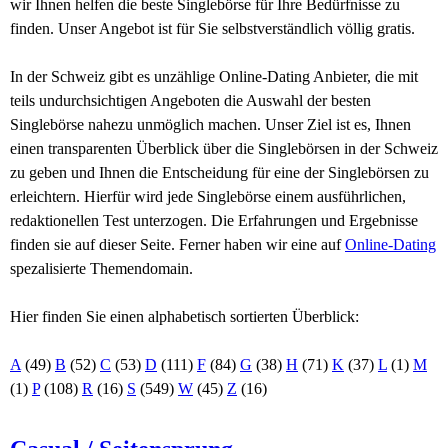
wir Ihnen helfen die beste Singlebörse für Ihre Bedürfnisse zu
finden. Unser Angebot ist für Sie selbstverständlich völlig gratis.
In der Schweiz gibt es unzählige Online-Dating Anbieter, die mit
teils undurchsichtigen Angeboten die Auswahl der besten
Singlebörse nahezu unmöglich machen. Unser Ziel ist es, Ihnen
einen transparenten Überblick über die Singlebörsen in der Schweiz
zu geben und Ihnen die Entscheidung für eine der Singlebörsen zu
erleichtern. Hierfür wird jede Singlebörse einem ausführlichen,
redaktionellen Test unterzogen. Die Erfahrungen und Ergebnisse
finden sie auf dieser Seite. Ferner haben wir eine auf
Online-Dating
spezalisierte Themendomain.
Hier finden Sie einen alphabetisch sortierten Überblick:
A
(49)
B
(52)
C
(53)
D
(111)
F
(84)
G
(38)
H
(71)
K
(37)
L
(1)
M
(1)
P
(108)
R
(16)
S
(549)
W
(45)
Z
(16)