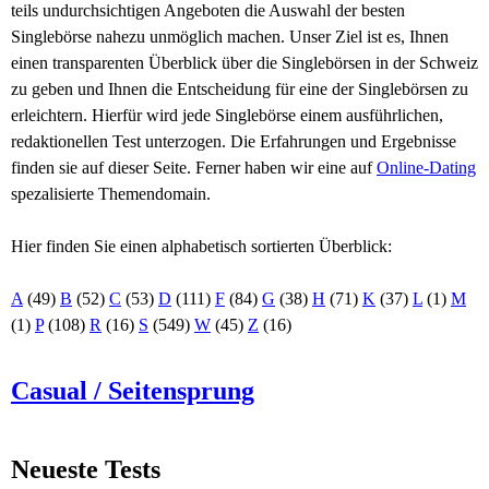
teils undurchsichtigen Angeboten die Auswahl der besten
Singlebörse nahezu unmöglich machen. Unser Ziel ist es, Ihnen
einen transparenten Überblick über die Singlebörsen in der Schweiz
zu geben und Ihnen die Entscheidung für eine der Singlebörsen zu
erleichtern. Hierfür wird jede Singlebörse einem ausführlichen,
redaktionellen Test unterzogen. Die Erfahrungen und Ergebnisse
finden sie auf dieser Seite. Ferner haben wir eine auf
Online-Dating
spezalisierte Themendomain.
Hier finden Sie einen alphabetisch sortierten Überblick:
A
(49)
B
(52)
C
(53)
D
(111)
F
(84)
G
(38)
H
(71)
K
(37)
L
(1)
M
(1)
P
(108)
R
(16)
S
(549)
W
(45)
Z
(16)
Casual / Seitensprung
Neueste Tests