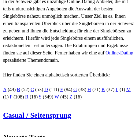
In der Schweiz gibt es unzählige Online-Dating Anbieter, die mit
teils undurchsichtigen Angeboten die Auswahl der besten
Singlebörse nahezu unmöglich machen. Unser Ziel ist es, Ihnen
einen transparenten Überblick über die Singlebörsen in der Schweiz
zu geben und Ihnen die Entscheidung für eine der Singlebörsen zu
erleichtern. Hierfür wird jede Singlebörse einem ausführlichen,
redaktionellen Test unterzogen. Die Erfahrungen und Ergebnisse
finden sie auf dieser Seite. Ferner haben wir eine auf
Online-Dating
spezalisierte Themendomain.
Hier finden Sie einen alphabetisch sortierten Überblick:
A
(49)
B
(52)
C
(53)
D
(111)
F
(84)
G
(38)
H
(71)
K
(37)
L
(1)
M
(1)
P
(108)
R
(16)
S
(549)
W
(45)
Z
(16)
Casual / Seitensprung