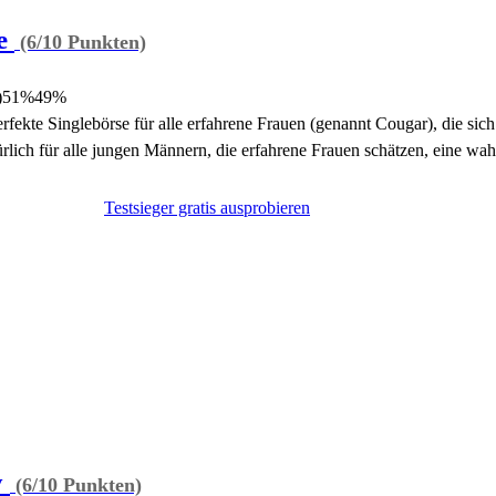
e
(6/10 Punkten)
)
51%
49%
erfekte Singlebörse für alle erfahrene Frauen (genannt Cougar), die si
lich für alle jungen Männern, die erfahrene Frauen schätzen, eine wahr
Testsieger gratis ausprobieren
y
(6/10 Punkten)