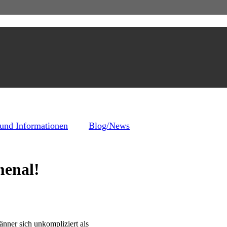
 und Informationen
Blog/News
menal!
nner sich unkompliziert als