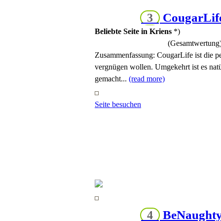
CougarLif
3
Beliebte Seite in Kriens
*)
(Gesamtwertung
Zusammenfassung:
CougarLife ist die p
vergnügen wollen. Umgekehrt ist es natür
gemacht...
(read more)
Seite besuchen
BeNaught
4