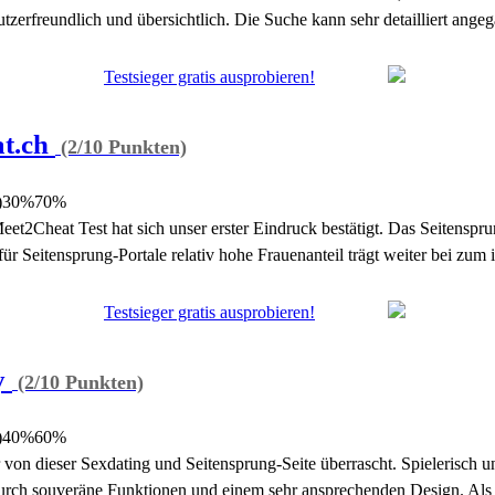
utzerfreundlich und übersichtlich. Die Suche kann sehr detailliert ang
Testsieger gratis ausprobieren!
t.ch
(2/10 Punkten)
)
30%
70%
eet2Cheat Test hat sich unser erster Eindruck bestätigt. Das Seitensprun
ür Seitensprung-Portale relativ hohe Frauenanteil trägt weiter bei zum 
Testsieger gratis ausprobieren!
y
(2/10 Punkten)
)
40%
60%
ir von dieser Sexdating und Seitensprung-Seite überrascht. Spielerisc
urch souveräne Funktionen und einem sehr ansprechenden Design. Als d