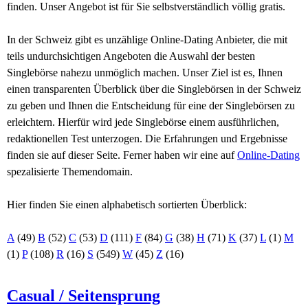
finden. Unser Angebot ist für Sie selbstverständlich völlig gratis.
In der Schweiz gibt es unzählige Online-Dating Anbieter, die mit
teils undurchsichtigen Angeboten die Auswahl der besten
Singlebörse nahezu unmöglich machen. Unser Ziel ist es, Ihnen
einen transparenten Überblick über die Singlebörsen in der Schweiz
zu geben und Ihnen die Entscheidung für eine der Singlebörsen zu
erleichtern. Hierfür wird jede Singlebörse einem ausführlichen,
redaktionellen Test unterzogen. Die Erfahrungen und Ergebnisse
finden sie auf dieser Seite. Ferner haben wir eine auf
Online-Dating
spezalisierte Themendomain.
Hier finden Sie einen alphabetisch sortierten Überblick:
A
(49)
B
(52)
C
(53)
D
(111)
F
(84)
G
(38)
H
(71)
K
(37)
L
(1)
M
(1)
P
(108)
R
(16)
S
(549)
W
(45)
Z
(16)
Casual / Seitensprung