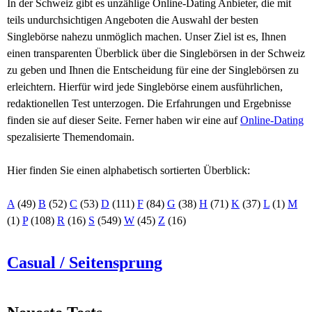
In der Schweiz gibt es unzählige Online-Dating Anbieter, die mit
teils undurchsichtigen Angeboten die Auswahl der besten
Singlebörse nahezu unmöglich machen. Unser Ziel ist es, Ihnen
einen transparenten Überblick über die Singlebörsen in der Schweiz
zu geben und Ihnen die Entscheidung für eine der Singlebörsen zu
erleichtern. Hierfür wird jede Singlebörse einem ausführlichen,
redaktionellen Test unterzogen. Die Erfahrungen und Ergebnisse
finden sie auf dieser Seite. Ferner haben wir eine auf
Online-Dating
spezalisierte Themendomain.
Hier finden Sie einen alphabetisch sortierten Überblick:
A
(49)
B
(52)
C
(53)
D
(111)
F
(84)
G
(38)
H
(71)
K
(37)
L
(1)
M
(1)
P
(108)
R
(16)
S
(549)
W
(45)
Z
(16)
Casual / Seitensprung