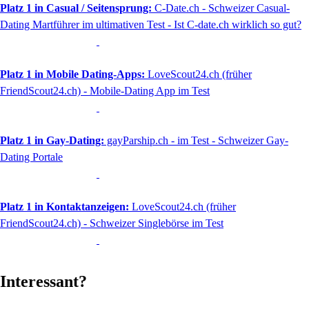
Platz 1 in Casual / Seitensprung:
C-Date.ch - Schweizer Casual-
Dating Martführer im ultimativen Test - Ist C-date.ch wirklich so gut?
Platz 1 in Mobile Dating-Apps:
LoveScout24.ch (früher
FriendScout24.ch) - Mobile-Dating App im Test
Platz 1 in Gay-Dating:
gayParship.ch - im Test - Schweizer Gay-
Dating Portale
Platz 1 in Kontaktanzeigen:
LoveScout24.ch (früher
FriendScout24.ch) - Schweizer Singlebörse im Test
Interessant?