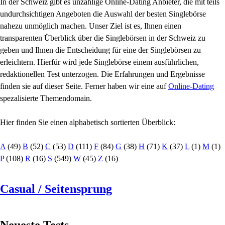
In der Schweiz gibt es unzählige Online-Dating Anbieter, die mit teils
undurchsichtigen Angeboten die Auswahl der besten Singlebörse
nahezu unmöglich machen. Unser Ziel ist es, Ihnen einen
transparenten Überblick über die Singlebörsen in der Schweiz zu
geben und Ihnen die Entscheidung für eine der Singlebörsen zu
erleichtern. Hierfür wird jede Singlebörse einem ausführlichen,
redaktionellen Test unterzogen. Die Erfahrungen und Ergebnisse
finden sie auf dieser Seite. Ferner haben wir eine auf
Online-Dating
spezalisierte Themendomain.
Hier finden Sie einen alphabetisch sortierten Überblick:
A
(49)
B
(52)
C
(53)
D
(111)
F
(84)
G
(38)
H
(71)
K
(37)
L
(1)
M
(1)
P
(108)
R
(16)
S
(549)
W
(45)
Z
(16)
Casual / Seitensprung